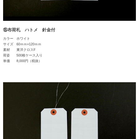
⑮布荷札 ハトメ 針金付
カラー
ホワイト
サイズ
60ｍｍ×120ｍｍ
素材
東洋クロスF
荷姿
500枚ケース入り
単価
8,000円（税抜）