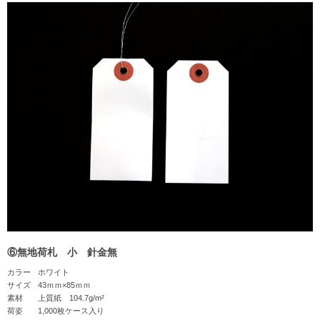
⑥無地荷札 小 針金無
カラー
ホワイト
サイズ
43ｍｍ×85ｍｍ
素材
上質紙 104.7g/m²
荷姿
1,000枚ケース入り