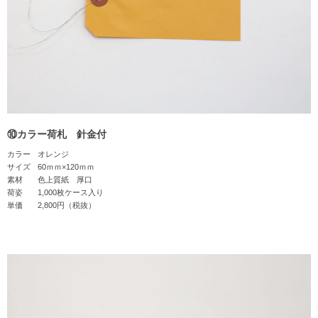
⑩カラー荷札 針金付
カラー
オレンジ
サイズ
60ｍｍ×120ｍｍ
素材
色上質紙 厚口
荷姿
1,000枚ケース入り
単価
2,800円（税抜）