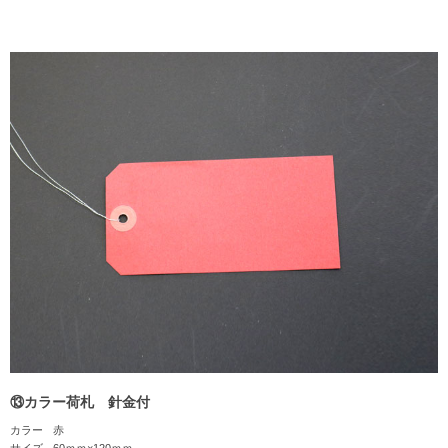
⑬カラー荷札 針金付
カラー
赤