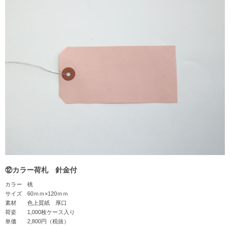
⑫カラー荷札 針金付
カラー
桃
サイズ
60ｍｍ×120ｍｍ
素材
色上質紙 厚口
荷姿
1,000枚ケース入り
単価
2,800円（税抜）