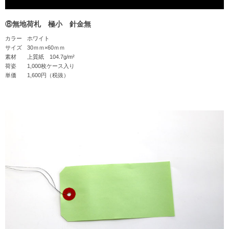
⑧無地荷札 極小 針金無
カラー
ホワイト
サイズ
30ｍｍ×60ｍｍ
素材
上質紙 104.7g/m²
荷姿
1,000枚ケース入り
単価
1,600円（税抜）