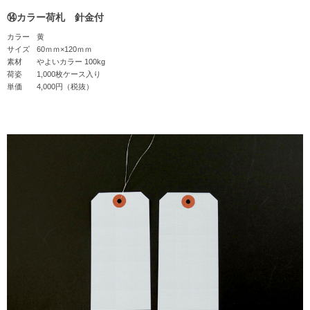
⑭カラー荷札 針金付
カラー
黄
サイズ
60ｍｍ×120ｍｍ
素材
やよいカラー 100kg
荷姿
1,000枚ケース入り
単価
4,000円（税抜）