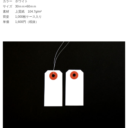
カラー
ホワイト
サイズ
30ｍｍ×60ｍｍ
素材
上質紙 104.7g/m²
荷姿
1,000枚ケース入り
単価
1,600円（税抜）