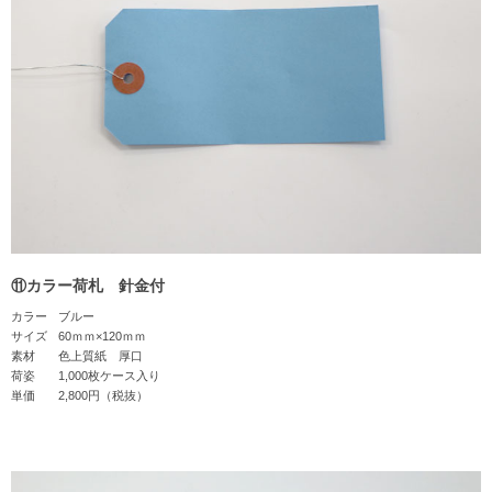
⑪カラー荷札 針金付
カラー
ブルー
サイズ
60ｍｍ×120ｍｍ
素材
色上質紙 厚口
荷姿
1,000枚ケース入り
単価
2,800円（税抜）