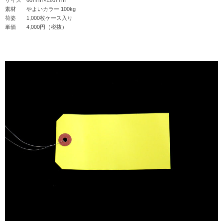
サイズ
60ｍｍ×120ｍｍ
素材
やよいカラー 100kg
荷姿
1,000枚ケース入り
単価
4,000円（税抜）