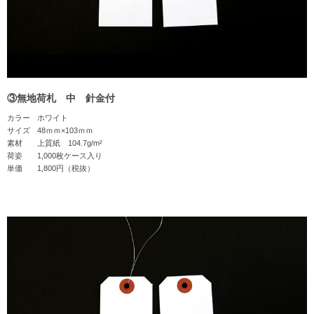
③無地荷札 中 針金付
カラー
ホワイト
サイズ
48ｍｍ×103ｍｍ
素材
上質紙 104.7g/m²
荷姿
1,000枚ケース入り
単価
1,800円（税抜）