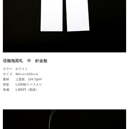
④無地荷札 中 針金無
カラー
ホワイト
サイズ
48ｍｍ×103ｍｍ
素材
上質紙 104.7g/m²
荷姿
1,000枚ケース入り
単価
1,800円（税抜）