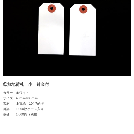
⑤無地荷札 小 針金付
カラー
ホワイト
サイズ
43ｍｍ×85ｍｍ
素材
上質紙 104.7g/m²
荷姿
1,000枚ケース入り
単価
1,600円（税抜）