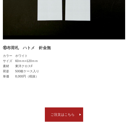
⑯布荷札 ハトメ 針金無
カラー
ホワイト
サイズ
60ｍｍ×120ｍｍ
素材
東洋クロスF
荷姿
500枚ケース入り
単価
8,000円（税抜）
ご注文はこちら