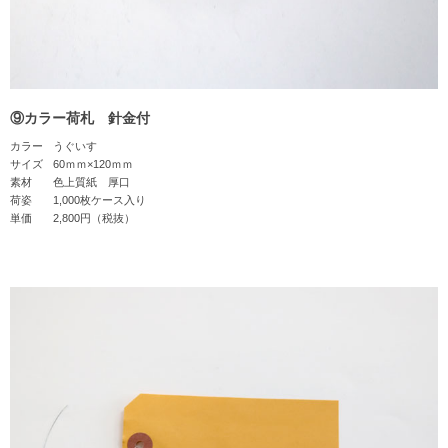
⑨カラー荷札 針金付
カラー
うぐいす
サイズ
60ｍｍ×120ｍｍ
素材
色上質紙 厚口
荷姿
1,000枚ケース入り
単価
2,800円（税抜）