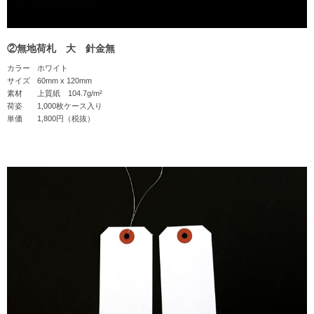
②無地荷札 大 針金無
カラー
ホワイト
サイズ
60mm x 120mm
素材
上質紙 104.7g/m²
荷姿
1,000枚ケース入り
単価
1,800円（税抜）